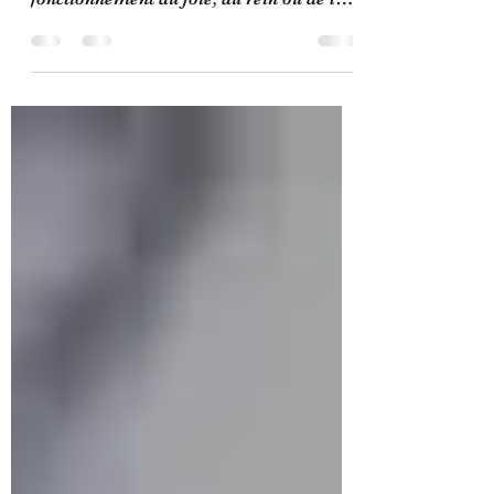
bienfaits pour le sommeil, pour le
fonctionnement du foie, du rein ou de la
vessie. La réflexologie...